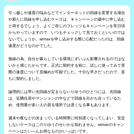
引っ越しや速度の悩みなどでインターネットの回線を変更する場合
や新たに回線を申し込むケースは、キャンペーンの最中に申し込む
と得するでしょう。よくご存じのフレッツもキャンペーンを常日頃
からやっていますので、いつもチェックして見ておくといいのでは
ないでしょうか。wimaxを申し込みする際に心配だったのは、回線
速度がどうなのかでした。
無線の為、自分が暮らしている環境にずいぶん影響されるのではな
いかと感じたからです。正式に契約する前に、試しに使ってみて実
際の速度について見極めが可能でした。十分な早さだったので、直
ちに契約しました。
論理的には早い光回線が定まらないりゆうのひとつには、光回線
は、近隣住居やマンションの中などで回線を分かち合っているた
め、使用量が多い人の居る場所では遅くなる事もあります。
週末や夜などの決まっている時間帯に特別遅くなってしまい、安定
しないケースはこのりゆうのせいかも知れません。wimaxのキャン
ペーンはたいへんお得なものがいっぱいです。