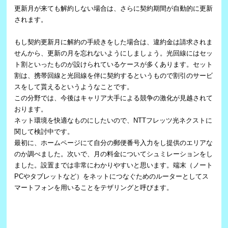
更新月が来ても解約しない場合は、さらに契約期間が自動的に更新
されます。
もし契約更新月に解約の手続きをした場合は、違約金は請求されま
せんから、更新の月を忘れないようにしましょう。光回線にはセッ
ト割といったものが設けられているケースが多くあります。セット
割は、携帯回線と光回線を伴に契約するというもので割引のサービ
スをして貰えるというようなことです。
この分野では、今後はキャリア大手による競争の激化が見越されて
おります。
ネット環境を快適なものにしたいので、NTTフレッツ光ネクストに
関して検討中です。
最初に、ホームページにて自分の郵便番号入力をし提供のエリアな
のか調べました。次いで、月の料金についてシュミレーションをし
ました。設置までは非常にわかりやすいと思います。端末（ノート
PCやタブレットなど）をネットにつなぐためのルーターとしてス
マートフォンを用いることをテザリングと呼びます。