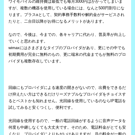
ワイモバイルの維持費は最低でも毎月3000円はかかってしまいま
すが、複数の機器を使用している場合には、なんと500円割引にな
ります。プラスαとして、契約事務手数料や解約金がサービスされ
たりと、二台目以降がお得になるメリットがあります。
なので、今後は、今までの、各キャリアに代わり、普及率が向上し
ていくと思われます。
wimaxにはさまざまなタイプのブロバイダがあり、更にその中でも
初期費用が完全に無料のもの、更に端末の代金までもが無料のプロ
バイダも複数存在しています。
回線にもプロバイダによる速度の開きがないので、出費をできるだ
け抑えたい方はできるだけリーズナブルなプロバイダをチョイスす
るとベストかも知れません。光回線を使用しているのならIP電話を
試してみると安くつくし、便利です。
光回線を使用するので、一般の電話回線がするように音声データを
何度も中継しなくても大丈夫です。そのため、電話料金がとても安
くなり、プロバイダによりちがいはありますが、月の料金が一般の